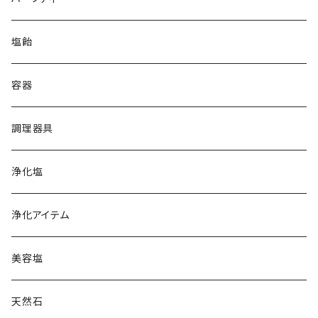
ホワイト
イラン岩塩
塩飴
ブラック
グレー
オーストラリア湖塩
容器
ホワイトピンク
オレンジ
ハワイ天日塩
調理器具
レッド
クリスタル
フランス天日塩
浄化塩
コーラル
レッド
カマルグ
イタリア岩塩
浄化アイテム
ゲランド
ギリシャ天日塩
美容塩
スペイン岩塩
天然石