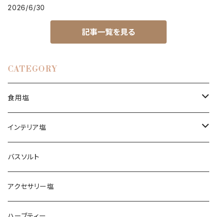
2026/6/30
記事一覧を見る
CATEGORY
食用塩
ヒマラヤ岩塩
インテリア塩
ピンク
ブレンド塩
岩塩ランプ
バスソルト
イエロー
アンデス岩塩
岩塩キャンドルホルダー
アクセサリー塩
クリスタル
ペルー天日塩
ハーブティー