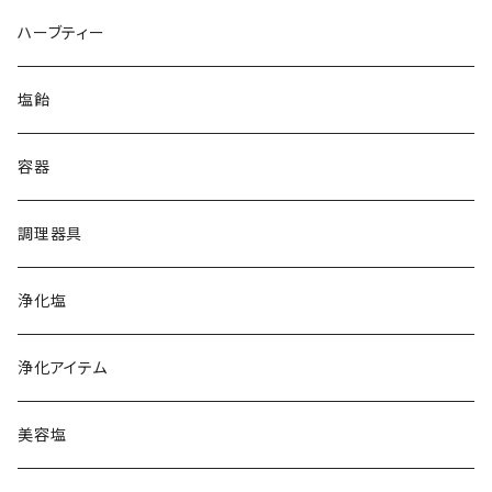
クリスタル
ペルー天日塩
ハーブティー
ホワイト
イラン岩塩
塩飴
ブラック
グレー
オーストラリア湖塩
容器
ホワイトピンク
オレンジ
ハワイ天日塩
調理器具
レッド
クリスタル
フランス天日塩
浄化塩
コーラル
レッド
カマルグ
イタリア岩塩
浄化アイテム
ゲランド
ギリシャ天日塩
美容塩