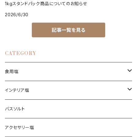
1kgスタンドパック商品についてのお知らせ
2026/6/30
記事一覧を見る
CATEGORY
食用塩
ヒマラヤ岩塩
インテリア塩
ピンク
ブレンド塩
岩塩ランプ
バスソルト
イエロー
アンデス岩塩
岩塩キャンドルホルダー
アクセサリー塩