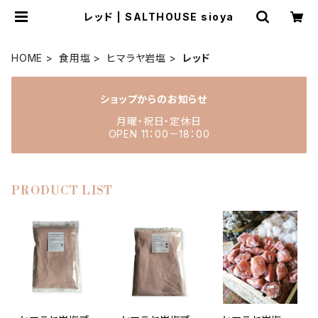
レッド | SALTHOUSE sioya
HOME
食用塩
ヒマラヤ岩塩
レッド
ショップからのお知らせ
月曜・祝日・定休日
OPEN 11：00－18：00
PRODUCT LIST