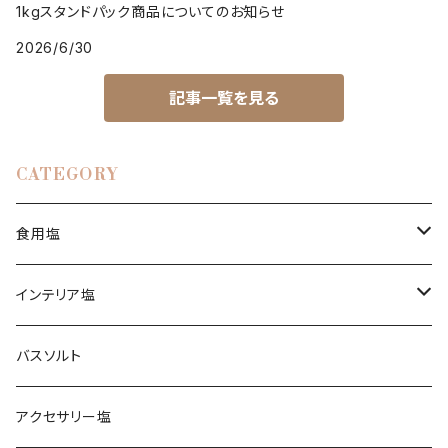
1kgスタンドパック商品についてのお知らせ
2026/6/30
記事一覧を見る
CATEGORY
食用塩
ヒマラヤ岩塩
インテリア塩
ピンク
ブレンド塩
岩塩ランプ
バスソルト
イエロー
アンデス岩塩
岩塩キャンドルホルダー
アクセサリー塩