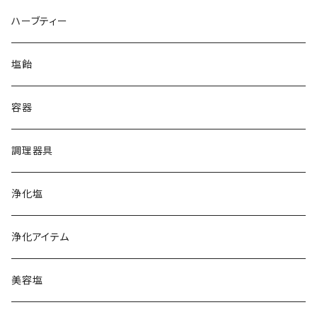
クリスタル
ペルー天日塩
ハーブティー
ホワイト
イラン岩塩
塩飴
ブラック
グレー
オーストラリア湖塩
容器
ホワイトピンク
オレンジ
ハワイ天日塩
調理器具
レッド
クリスタル
フランス天日塩
浄化塩
コーラル
レッド
カマルグ
イタリア岩塩
浄化アイテム
ゲランド
ギリシャ天日塩
美容塩