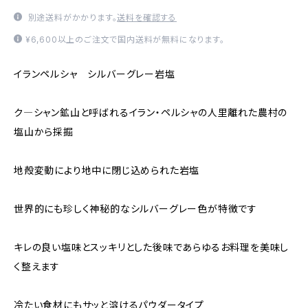
別途送料がかかります。
送料を確認する
¥6,600以上のご注文で国内送料が無料になります。
イランペルシャ シルバーグレー岩塩
ク―シャン鉱山と呼ばれるイラン・ペルシャの人里離れた農村の
塩山から採掘
地殻変動により地中に閉じ込められた岩塩
世界的にも珍しく神秘的なシルバーグレー色が特徴です
キレの良い塩味とスッキリとした後味であらゆるお料理を美味し
く整えます
冷たい食材にもサッと溶けるパウダータイプ