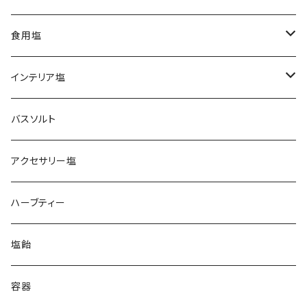
食用塩
ヒマラヤ岩塩
インテリア塩
ピンク
ブレンド塩
岩塩ランプ
バスソルト
イエロー
アンデス岩塩
岩塩キャンドルホルダー
アクセサリー塩
クリスタル
ペルー天日塩
ハーブティー
ホワイト
イラン岩塩
塩飴
ブラック
グレー
オーストラリア湖塩
容器