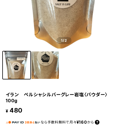
1
/2
イラン ペルシャシルバーグレー岩塩〈パウダー〉
100g
480
¥
¥160
なら
手数料無料で
月々
から