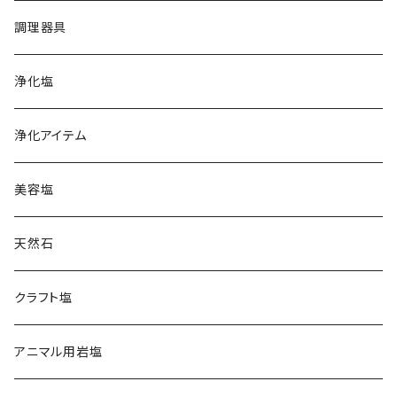
ホワイトピンク
オレンジ
ハワイ天日塩
調理器具
レッド
クリスタル
フランス天日塩
浄化塩
コーラル
レッド
カマルグ
イタリア岩塩
浄化アイテム
ゲランド
ギリシャ天日塩
美容塩
スペイン岩塩
天然石
日本海塩
クラフト塩
チベット天日湖塩
アニマル用岩塩