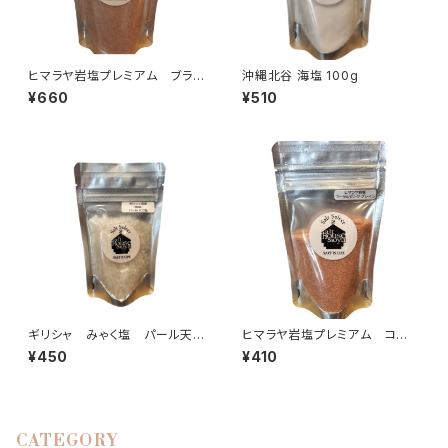
ヒマラヤ岩塩プレミアム ブラッ
沖縄北谷 海塩 100g
ク〈パウダー〉100g
¥660
¥510
ギリシャ みゃく塩 パール天日
ヒマラヤ岩塩プレミアム コーラ
塩 【あら塩】100g
ルピンク〈グレイン〉100g
¥450
¥410
CATEGORY