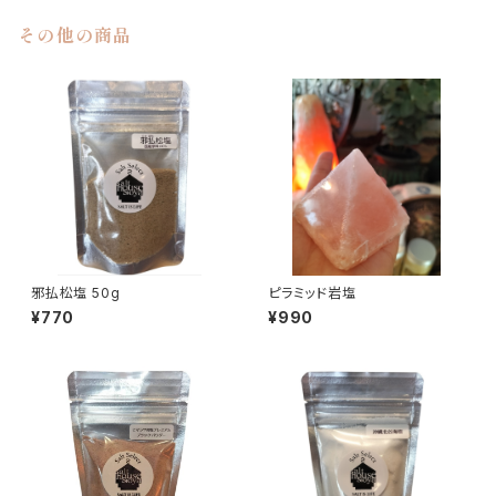
その他の商品
邪払松塩 50g
ピラミッド岩塩
¥770
¥990