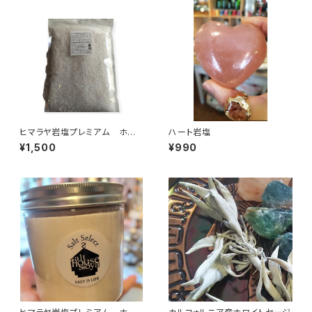
ヒマラヤ岩塩プレミアム ホワ
ハート岩塩
イト〈チップ〉1㎏
¥1,500
¥990