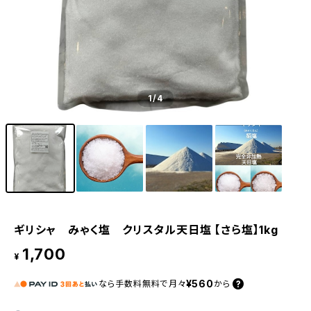
1
/4
ギリシャ みゃく塩 クリスタル天日塩 【さら塩】1kg
1,700
¥
¥560
なら
手数料無料で
月々
から