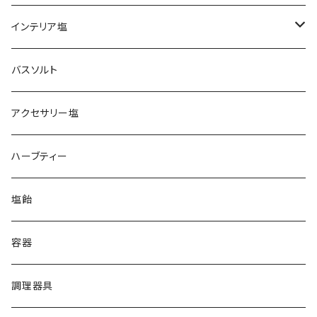
ヒマラヤ岩塩
インテリア塩
ピンク
ブレンド塩
岩塩ランプ
バスソルト
イエロー
アンデス岩塩
岩塩キャンドルホルダー
アクセサリー塩
クリスタル
ペルー天日塩
ハーブティー
ホワイト
イラン岩塩
塩飴
ブラック
グレー
オーストラリア湖塩
容器
ホワイトピンク
オレンジ
ハワイ天日塩
調理器具
レッド