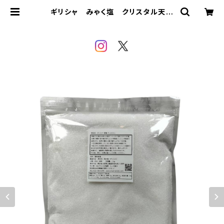
ギリシャ みゃく塩 クリスタル天日
塩 【さら塩】1kg | SALTHOUSE si
oya