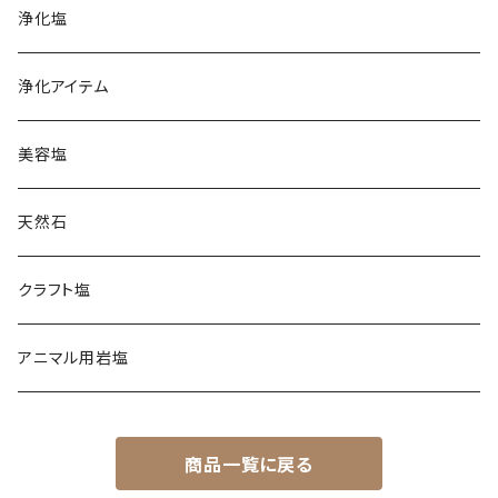
クリスタル
フランス天日塩
浄化塩
コーラル
レッド
カマルグ
イタリア岩塩
浄化アイテム
ゲランド
ギリシャ天日塩
美容塩
スペイン岩塩
天然石
日本海塩
クラフト塩
チベット天日湖塩
アニマル用岩塩
商品一覧に戻る