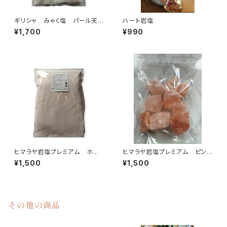
ギリシャ みゃく塩 パール天日
ハート岩塩
塩 【あら塩】1kg
¥1,700
¥990
ヒマラヤ岩塩プレミアム ホワ
ヒマラヤ岩塩プレミアム ピンク
イトピンク〈グレイン〉1㎏
ブロック〈ランダム〉1㎏
¥1,500
¥1,500
その他の商品