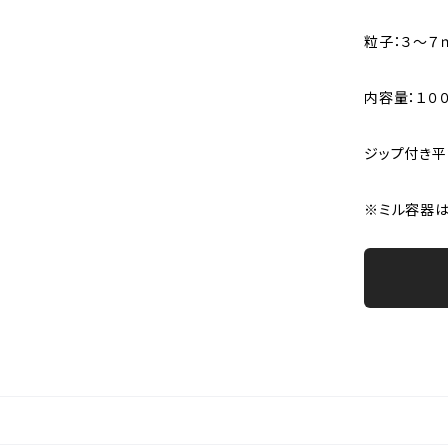
粒子：３～７
内容量：１０
ジップ付き平
※ミル容器