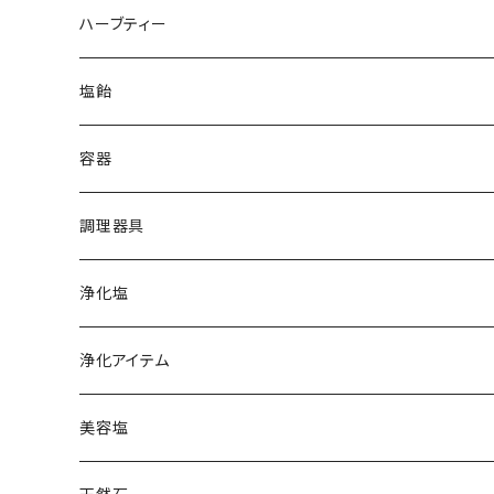
クリスタル
ペルー天日塩
ハーブティー
ホワイト
イラン岩塩
塩飴
ブラック
グレー
オーストラリア湖塩
容器
ホワイトピンク
オレンジ
ハワイ天日塩
調理器具
レッド
クリスタル
フランス天日塩
浄化塩
コーラル
レッド
カマルグ
イタリア岩塩
浄化アイテム
ゲランド
ギリシャ天日塩
美容塩
スペイン岩塩