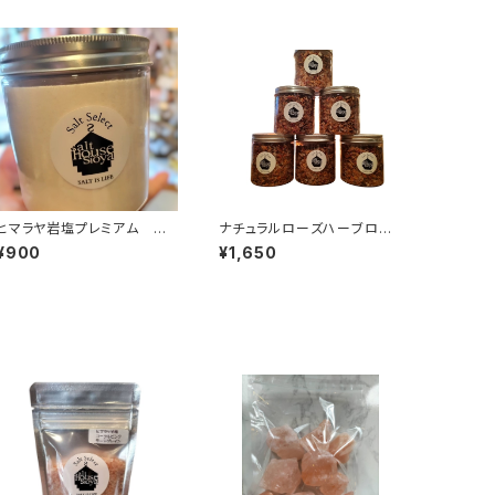
ヒマラヤ岩塩プレミアム ホ
ナチュラルローズハーブロッ
ワイトピンクパウダー ボトル
クソルト
¥900
¥1,650
入り