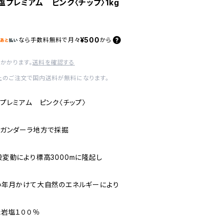
塩プレミアム ピンク〈チップ〉1kg
¥500
なら
手数料無料で
月々
から
かかります。
送料を確認する
以上のご注文で国内送料が無料になります。
プレミアム ピンク〈チップ〉
脈ガンダーラ地方で採掘
変動により標高3000mに隆起し
い年月かけて大自然のエネルギーにより
岩塩１００％