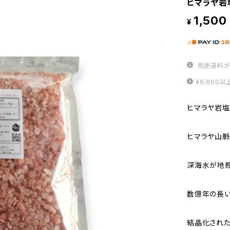
ヒマラヤ岩
1,500
¥
別途送料が
¥6,600
ヒマラヤ岩塩
ヒマラヤ山
深海水が地殻
数億年の長
結晶化された