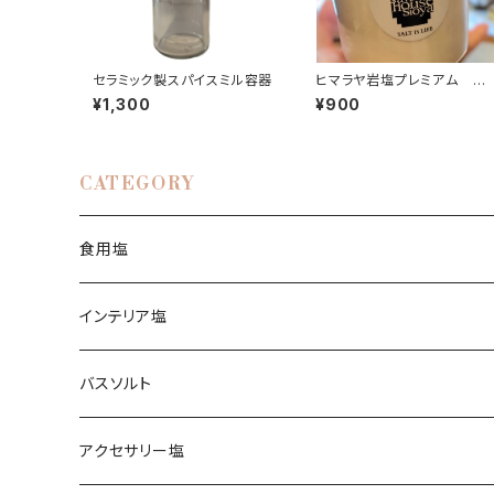
セラミック製スパイスミル容器
ヒマラヤ岩塩プレミアム ホ
ワイトピンクパウダー ボト
¥1,300
¥900
入り
CATEGORY
食用塩
ヒマラヤ岩塩
インテリア塩
ピンク
ブレンド塩
岩塩ランプ
バスソルト
イエロー
アンデス岩塩
岩塩キャンドルホルダー
アクセサリー塩