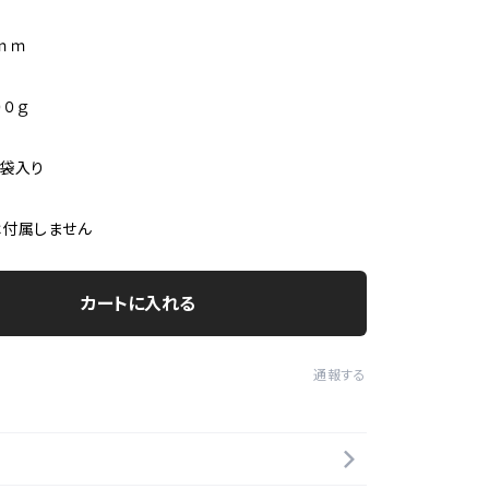
ｍｍ
００ｇ
袋入り
は付属しません
カートに入れる
通報する