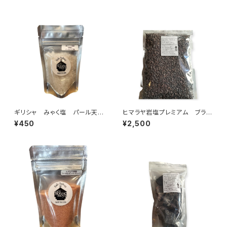
ギリシャ みゃく塩 パール天日
ヒマラヤ岩塩プレミアム ブラッ
塩 【あら塩】100g
ク〈チップ〉1㎏
¥450
¥2,500