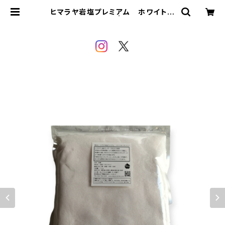
ヒマラヤ岩塩プレミアム ホワイトピ
ンク〈パウダー〉1㎏ | SALTHOUSE
sioya