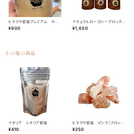
ヒマラヤ岩塩プレミアム ホワ
ナチュラルローズハーブロックソ
イトピンクパウダー ボトル入り
ルト
¥900
¥1,650
その他の商品
イタリア シチリア岩塩
ヒマラヤ岩塩 ピンク（ブロッ
ク）100g
¥410
¥250