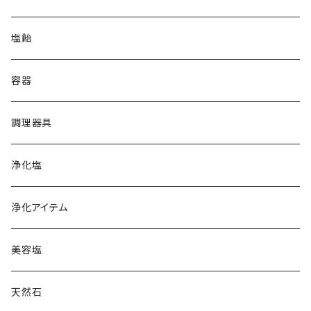
ホワイト
イラン岩塩
塩飴
ブラック
グレー
オーストラリア湖塩
容器
ホワイトピンク
オレンジ
ハワイ天日塩
調理器具
レッド
クリスタル
フランス天日塩
浄化塩
コーラル
レッド
カマルグ
イタリア岩塩
浄化アイテム
ゲランド
ギリシャ天日塩
美容塩
スペイン岩塩
天然石