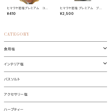
ヒマラヤ岩塩プレミアム コーラ
ヒマラヤ岩塩 プレミアム ブラ
ルピンク〈グレイン〉100g
ックブロック 〈ランダム〉1㎏
¥410
¥2,500
CATEGORY
食用塩
ヒマラヤ岩塩
インテリア塩
ピンク
ブレンド塩
岩塩ランプ
バスソルト
イエロー
アンデス岩塩
岩塩キャンドルホルダー
アクセサリー塩
クリスタル
ペルー天日塩
ハーブティー