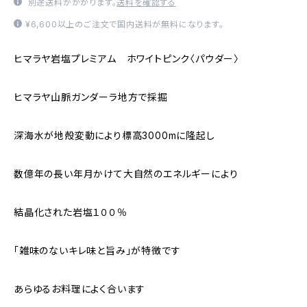
別途送料がかかります。
送料を確認する
¥6,600以上のご注文で国内送料が無料になります。
ヒマラヤ岩塩プレミアム ホワイトピンク〈パウダー〉
ヒマラヤ山脈ガンダーラ地方で採掘
深海水が地殻変動により標高3000mに隆起し
数億年の長い年月かけて大自然のエネルギーにより
結晶化された岩塩１００％
「雑味のないキレ味と旨み」が特徴です
あらゆるお料理によく合います