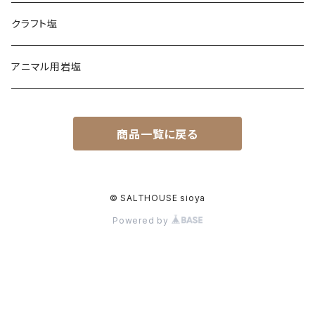
日本海塩
クラフト塩
チベット天日湖塩
アニマル用岩塩
商品一覧に戻る
© SALTHOUSE sioya
Powered by