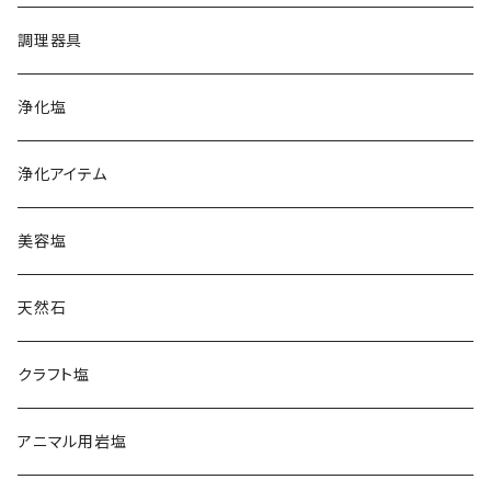
ホワイトピンク
オレンジ
ハワイ天日塩
調理器具
レッド
クリスタル
フランス天日塩
浄化塩
コーラル
レッド
カマルグ
イタリア岩塩
浄化アイテム
ゲランド
ギリシャ天日塩
美容塩
スペイン岩塩
天然石
日本海塩
クラフト塩
チベット天日湖塩
アニマル用岩塩