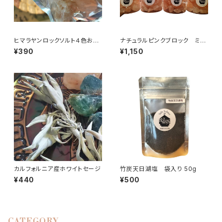
ヒマラヤンロックソルト４色お守
ナチュラルピンクブロック ミニ
り
ロックソルト
¥390
¥1,150
カルフォルニア産ホワイトセージ
竹炭天日湖塩 袋入り 50g
¥440
¥500
CATEGORY