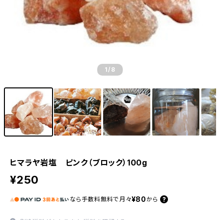
1
/8
ヒマラヤ岩塩 ピンク（ブロック）100g
¥250
¥80
なら
手数料無料で
月々
から