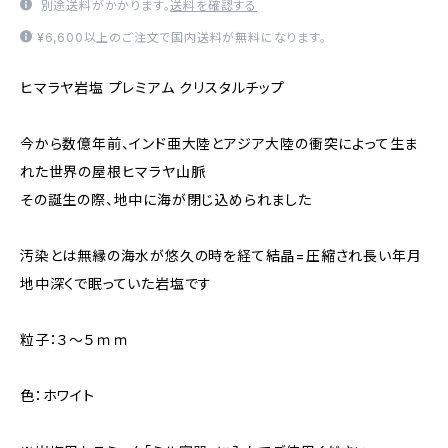
別途送料がかかります。
送料を確認する
¥6,600以上のご注文で国内送料が無料になります。
ヒマラヤ岩塩 プレミアム クリスタルチップ
今から数億年前、インド亜大陸とアジア大陸の衝突によって生ま
れた世界の屋根ヒマラヤ山脈
その誕生の際、地中に海が閉じ込められました
汚染とは無縁の海水が悠久の時を経て結晶=圧縮され長い年月
地中深くで眠っていた岩塩です
粒子：３～５ｍｍ
色：ホワイト