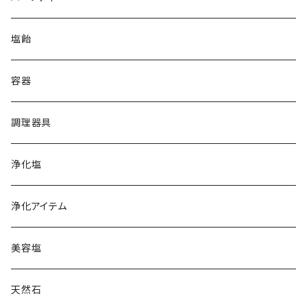
ホワイト
イラン岩塩
塩飴
ブラック
グレー
オーストラリア湖塩
容器
ホワイトピンク
オレンジ
ハワイ天日塩
調理器具
レッド
クリスタル
フランス天日塩
浄化塩
コーラル
レッド
カマルグ
イタリア岩塩
浄化アイテム
ゲランド
ギリシャ天日塩
美容塩
スペイン岩塩
天然石