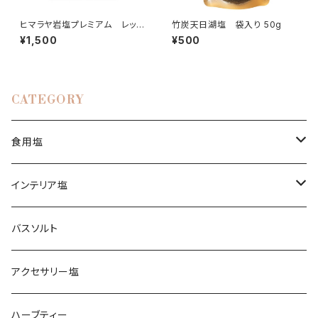
ヒマラヤ岩塩プレミアム レッド
竹炭天日湖塩 袋入り 50g
ピンク〈グレイン〉1kg
¥1,500
¥500
CATEGORY
食用塩
ヒマラヤ岩塩
インテリア塩
ピンク
ブレンド塩
岩塩ランプ
バスソルト
イエロー
アンデス岩塩
岩塩キャンドルホルダー
アクセサリー塩
クリスタル
ペルー天日塩
ハーブティー