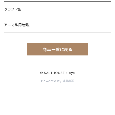
日本海塩
クラフト塩
チベット天日湖塩
アニマル用岩塩
商品一覧に戻る
© SALTHOUSE sioya
Powered by