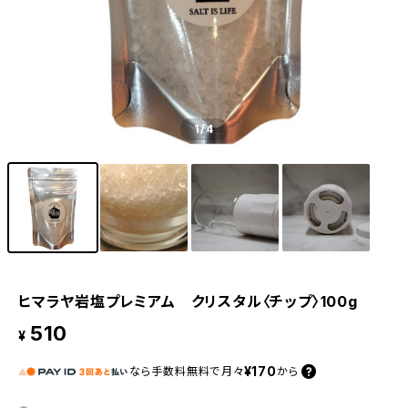
1
/4
ヒマラヤ岩塩プレミアム クリスタル〈チップ〉100g
510
¥
¥170
なら
手数料無料で
月々
から