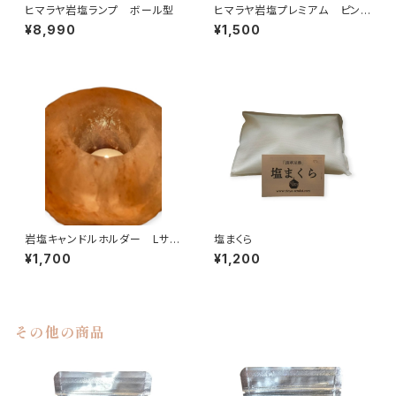
ヒマラヤ岩塩ランプ ボール型
ヒマラヤ岩塩プレミアム ピンク
ブロック〈ランダム〉1㎏
¥8,990
¥1,500
岩塩キャンドルホルダー Lサイ
塩まくら
ズ
¥1,700
¥1,200
その他の商品