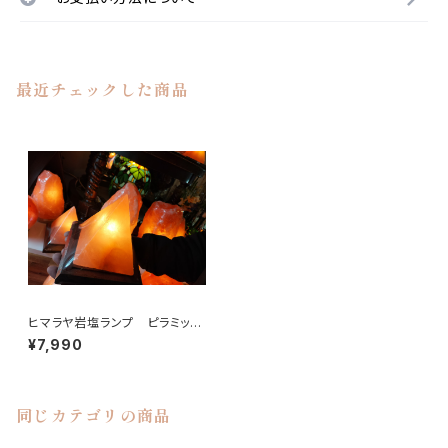
最近チェックした商品
ヒマラヤ岩塩ランプ ピラミッド
型
¥7,990
同じカテゴリの商品