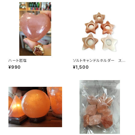
ハート岩塩
ソルトキャンドルホルダー スタ
ー型
¥990
¥1,500