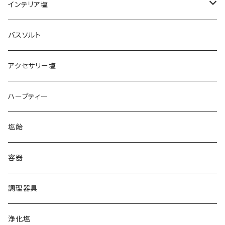
ヒマラヤ岩塩
インテリア塩
ピンク
ブレンド塩
岩塩ランプ
バスソルト
イエロー
アンデス岩塩
岩塩キャンドルホルダー
アクセサリー塩
クリスタル
ペルー天日塩
ハーブティー
ホワイト
イラン岩塩
塩飴
ブラック
グレー
オーストラリア湖塩
容器
ホワイトピンク
オレンジ
ハワイ天日塩
調理器具
レッド
クリスタル
フランス天日塩
浄化塩