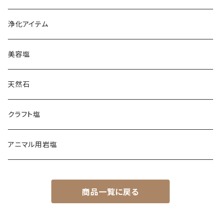
コーラル
レッド
カマルグ
イタリア岩塩
浄化アイテム
ゲランド
ギリシャ天日塩
美容塩
スペイン岩塩
天然石
日本海塩
クラフト塩
チベット天日湖塩
アニマル用岩塩
商品一覧に戻る