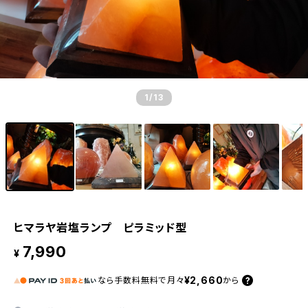
1
/13
ヒマラヤ岩塩ランプ ピラミッド型
7,990
¥
¥2,660
なら
手数料無料で
月々
から